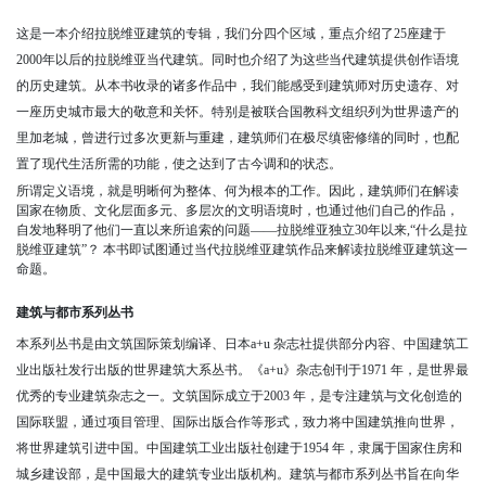
这是一本介绍拉脱维亚建筑的专辑，我们分四个区域，重点介绍了25座建于
2000年以后的拉脱维亚当代建筑。同时也介绍了为这些当代建筑提供创作语境
的历史建筑。从本书收录的诸多作品中，我们能感受到建筑师对历史遗存、对
一座历史城市最大的敬意和关怀。特别是被联合国教科文组织列为世界遗产的
里加老城，曾进行过多次更新与重建，建筑师们在极尽缜密修缮的同时，也配
置了现代生活所需的功能，使之达到了古今调和的状态。
所谓定义语境，就是明晰何为整体、何为根本的工作。因此，建筑师们在解读
国家在物质、文化层面多元、多层次的文明语境时，也通过他们自己的作品，
自发地释明了他们一直以来所追索的问题——拉脱维亚独立30年以来,“什么是拉
脱维亚建筑”？ 本书即试图通过当代拉脱维亚建筑作品来解读拉脱维亚建筑这一
命题。
建筑与都市系列丛书
本系列丛书是由文筑国际策划编译、日本a+u 杂志社提供部分内容、中国建筑工
业出版社发行出版的世界建筑大系丛书。《a+u》杂志创刊于1971 年，是世界最
优秀的专业建筑杂志之一。文筑国际成立于2003 年，是专注建筑与文化创造的
国际联盟，通过项目管理、国际出版合作等形式，致力将中国建筑推向世界，
将世界建筑引进中国。中国建筑工业出版社创建于1954 年，隶属于国家住房和
城乡建设部，是中国最大的建筑专业出版机构。建筑与都市系列丛书旨在向华