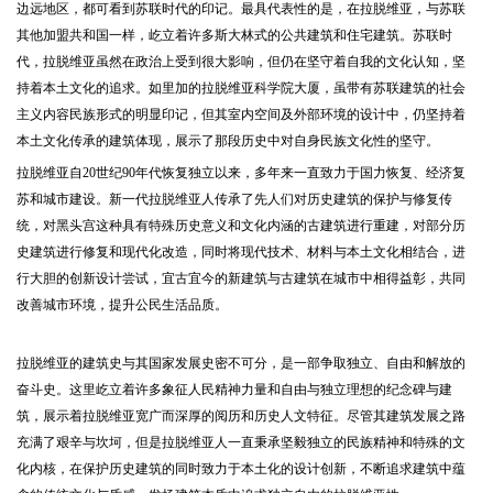
边远地区，都可看到苏联时代的印记。最具代表性的是，在拉脱维亚，与苏联
其他加盟共和国一样，屹立着许多斯大林式的公共建筑和住宅建筑。苏联时
代，拉脱维亚虽然在政治上受到很大影响，但仍在坚守着自我的文化认知，坚
持着本土文化的追求。如里加的拉脱维亚科学院大厦，虽带有苏联建筑的社会
主义内容民族形式的明显印记，但其室内空间及外部环境的设计中，仍坚持着
本土文化传承的建筑体现，展示了那段历史中对自身民族文化性的坚守。
拉脱维亚自20世纪90年代恢复独立以来，多年来一直致力于国力恢复、经济复
苏和城市建设。新一代拉脱维亚人传承了先人们对历史建筑的保护与修复传
统，对黑头宫这种具有特殊历史意义和文化内涵的古建筑进行重建，对部分历
史建筑进行修复和现代化改造，同时将现代技术、材料与本土文化相结合，进
行大胆的创新设计尝试，宜古宜今的新建筑与古建筑在城市中相得益彰，共同
改善城市环境，提升公民生活品质。
拉脱维亚的建筑史与其国家发展史密不可分，是一部争取独立、自由和解放的
奋斗史。这里屹立着许多象征人民精神力量和自由与独立理想的纪念碑与建
筑，展示着拉脱维亚宽广而深厚的阅历和历史人文特征。尽管其建筑发展之路
充满了艰辛与坎坷，但是拉脱维亚人一直秉承坚毅独立的民族精神和特殊的文
化内核，在保护历史建筑的同时致力于本土化的设计创新，不断追求建筑中蕴