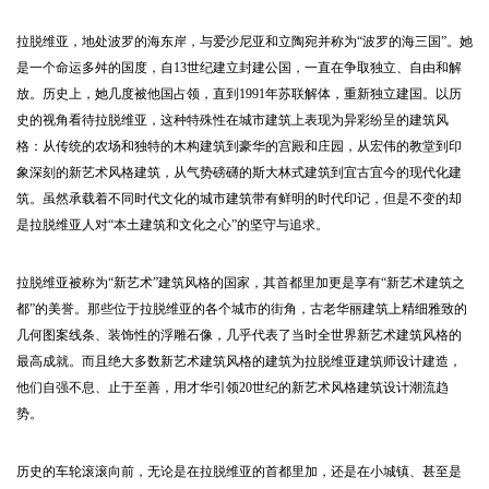
拉脱维亚，地处波罗的海东岸，与爱沙尼亚和立陶宛并称为“波罗的海三国”。她
是一个命运多舛的国度，自13世纪建立封建公国，一直在争取独立、自由和解
放。历史上，她几度被他国占领，直到1991年苏联解体，重新独立建国。以历
史的视角看待拉脱维亚，这种特殊性在城市建筑上表现为异彩纷呈的建筑风
格：从传统的农场和独特的木构建筑到豪华的宫殿和庄园，从宏伟的教堂到印
象深刻的新艺术风格建筑，从气势磅礴的斯大林式建筑到宜古宜今的现代化建
筑。虽然承载着不同时代文化的城市建筑带有鲜明的时代印记，但是不变的却
是拉脱维亚人对“本土建筑和文化之心”的坚守与追求。
拉脱维亚被称为“新艺术”建筑风格的国家，其首都里加更是享有“新艺术建筑之
都”的美誉。那些位于拉脱维亚的各个城市的街角，古老华丽建筑上精细雅致的
几何图案线条、装饰性的浮雕石像，几乎代表了当时全世界新艺术建筑风格的
最高成就。而且绝大多数新艺术建筑风格的建筑为拉脱维亚建筑师设计建造，
他们自强不息、止于至善，用才华引领20世纪的新艺术风格建筑设计潮流趋
势。
历史的车轮滚滚向前，无论是在拉脱维亚的首都里加，还是在小城镇、甚至是